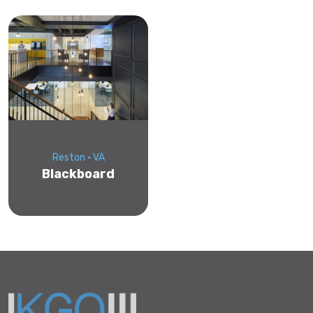
Reston • VA
Blackboard